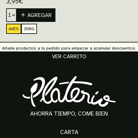
3,95
€
AGREGAR
AVES
350G
Añade productos a tu pedido para empezar a acumular descuentos.
VER CARRITO
AHORRA TIEMPO, COME BIEN
CARTA