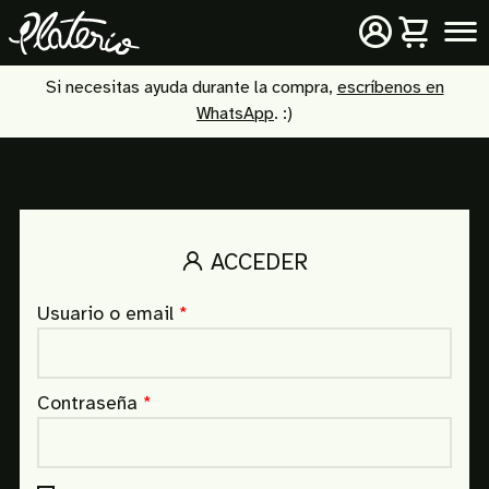
Skip
to
content
Si necesitas ayuda durante la compra,
escríbenos en
WhatsApp
. :)
ACCEDER
Obligatorio
Usuario o email
*
Obligatorio
Contraseña
*