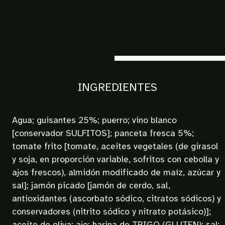
INGREDIENTES
Agua; guisantes 25%; puerro; vino blanco
[conservador SULFITOS]; panceta fresca 5%;
tomate frito [tomate, aceites vegetales (de girasol
y soja, en proporción variable, sofritos con cebolla y
ajos frescos), almidón modificado de maíz, azúcar y
sal]; jamón picado [jamón de cerdo, sal,
antioxidantes (ascorbato sódico, citratos sódicos) y
conservadores (nitrito sódico y nitrato potásico)];
aceite de oliva; ajo; harina de TRIGO (GLUTEN); sal;