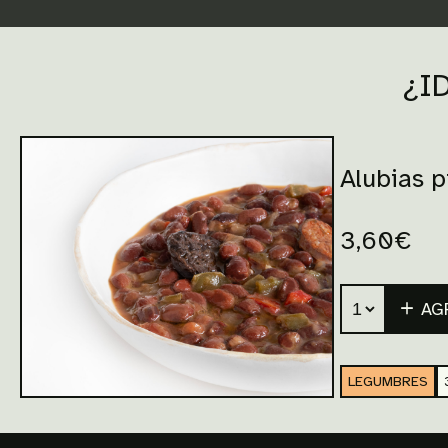
¿I
Alubias p
3,60
€
AG
LEGUMBRES