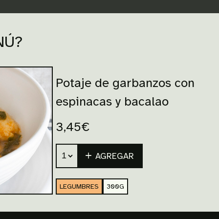
NÚ?
Potaje de garbanzos con
espinacas y bacalao
3,45
€
AGREGAR
LEGUMBRES
300G